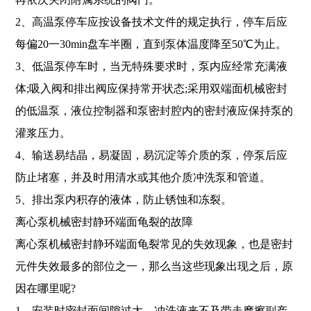
2、高温泵停车应按设备技术文件的规定执行，停车后应
每偏20一30min盘车半圈，直到泵体温度降至50℃为止。
3、低温泵停车时，当无特殊要求时，泵内应经常充满液
体;吸入阀和排出阀应保持常开状态;采用双端面机械密封
的低温泵，液位控制器和泵密封腔内的密封液应保持泵的
灌浆压力。
4、输送易结晶，易凝固，易沉淀等介质的泵，停泵后应
防止堵塞，并及时用清水或其他介质冲洗泵和管道。
5、排出泵内积存的液体，防止锈蚀和冻裂。
离心泵机械密封静环端面龟裂的故障
离心泵机械密封静环端面龟裂常见的失效现象，也是密封
元件失效最多的部位之一，那么当这些现象出现之后，原
因在哪里呢?
1、安装时密封面间隙过大，冲洗液来不及带走摩擦副产